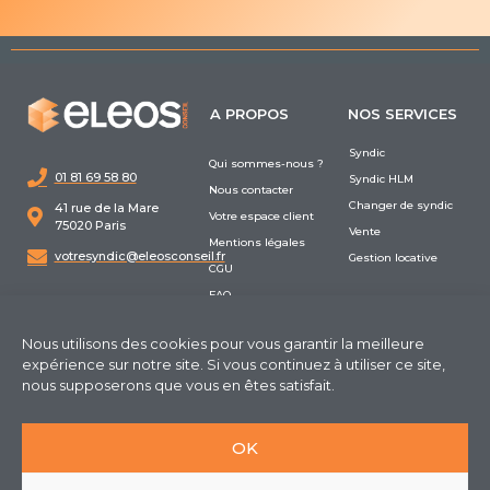
A PROPOS
NOS SERVICES
Syndic
Qui sommes-nous ?
01 81 69 58 80
Syndic HLM
Nous contacter
Changer de syndic
41 rue de la Mare
Votre espace client
75020 Paris
Vente
Mentions légales
votresyndic@eleosconseil.fr
Gestion locative
CGU
FAQ
Nous utilisons des cookies pour vous garantir la meilleure
expérience sur notre site. Si vous continuez à utiliser ce site,
nous supposerons que vous en êtes satisfait.
OK
©2026
Eleos Conseil
| Propulsé par
Sitify